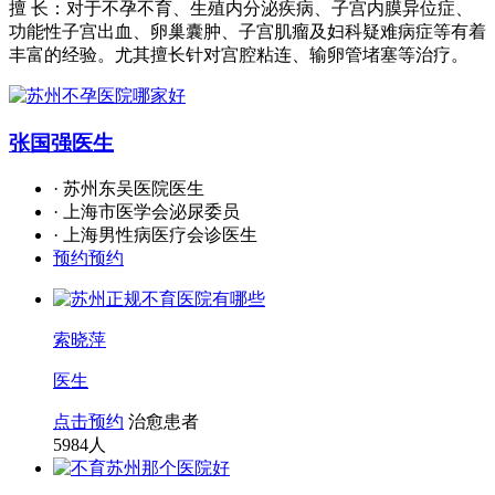
擅 长：对于不孕不育、生殖内分泌疾病、子宫内膜异位症、
功能性子宫出血、卵巢囊肿、子宫肌瘤及妇科疑难病症等有着
丰富的经验。尤其擅长针对宫腔粘连、输卵管堵塞等治疗。
张国强
医生
· 苏州东吴医院医生
· 上海市医学会泌尿委员
· 上海男性病医疗会诊医生
预约预约
索晓萍
医生
点击预约
治愈患者
5984
人