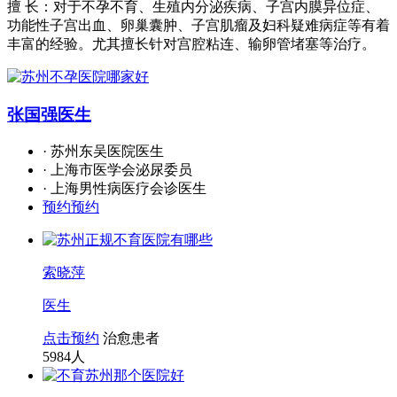
擅 长：对于不孕不育、生殖内分泌疾病、子宫内膜异位症、
功能性子宫出血、卵巢囊肿、子宫肌瘤及妇科疑难病症等有着
丰富的经验。尤其擅长针对宫腔粘连、输卵管堵塞等治疗。
张国强
医生
· 苏州东吴医院医生
· 上海市医学会泌尿委员
· 上海男性病医疗会诊医生
预约预约
索晓萍
医生
点击预约
治愈患者
5984
人