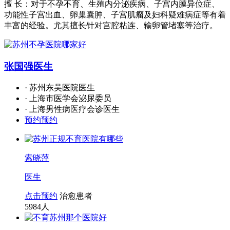
擅 长：对于不孕不育、生殖内分泌疾病、子宫内膜异位症、
功能性子宫出血、卵巢囊肿、子宫肌瘤及妇科疑难病症等有着
丰富的经验。尤其擅长针对宫腔粘连、输卵管堵塞等治疗。
张国强
医生
· 苏州东吴医院医生
· 上海市医学会泌尿委员
· 上海男性病医疗会诊医生
预约预约
索晓萍
医生
点击预约
治愈患者
5984
人