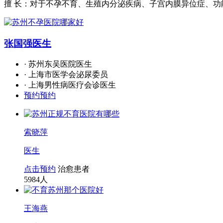
擅 长：对于不孕不育、生殖内分泌疾病、子宫内膜异位症、
张国强
医生
· 苏州东吴医院医生
· 上海市医学会泌尿委员
· 上海男性病医疗会诊医生
预约预约
索晓萍
医生
点击预约
治愈患者
5984
人
王海燕