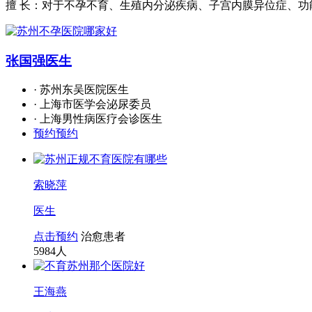
擅 长：对于不孕不育、生殖内分泌疾病、子宫内膜异位症、
张国强
医生
· 苏州东吴医院医生
· 上海市医学会泌尿委员
· 上海男性病医疗会诊医生
预约预约
索晓萍
医生
点击预约
治愈患者
5984
人
王海燕