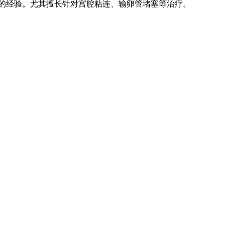
的经验。尤其擅长针对宫腔粘连、输卵管堵塞等治疗。