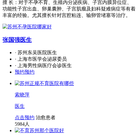
擅 长：对于不孕不育、生殖内分泌疾病、子宫内膜异位症、
功能性子宫出血、卵巢囊肿、子宫肌瘤及妇科疑难病症等有着
丰富的经验。尤其擅长针对宫腔粘连、输卵管堵塞等治疗。
张国强
医生
· 苏州东吴医院医生
· 上海市医学会泌尿委员
· 上海男性病医疗会诊医生
预约预约
索晓萍
医生
点击预约
治愈患者
5984
人