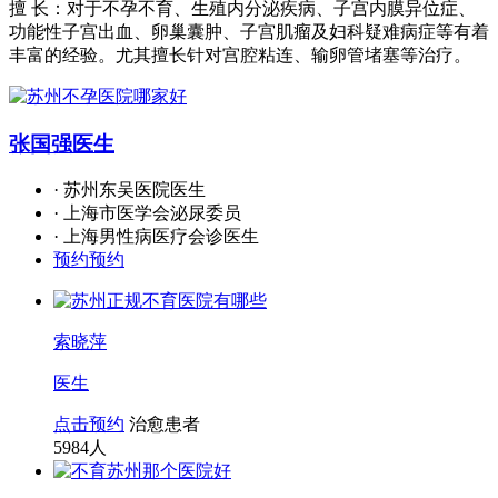
擅 长：对于不孕不育、生殖内分泌疾病、子宫内膜异位症、
功能性子宫出血、卵巢囊肿、子宫肌瘤及妇科疑难病症等有着
丰富的经验。尤其擅长针对宫腔粘连、输卵管堵塞等治疗。
张国强
医生
· 苏州东吴医院医生
· 上海市医学会泌尿委员
· 上海男性病医疗会诊医生
预约预约
索晓萍
医生
点击预约
治愈患者
5984
人